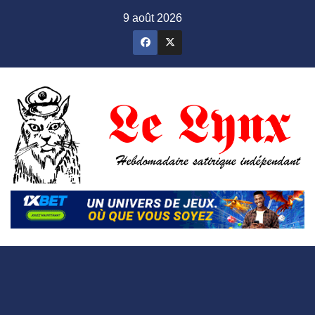
Skip
9 août 2026
to
content