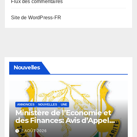
Flux des commentaires
Site de WordPress-FR
Nouvelles
ANNONCES
NOUVELLES
UNE
Ministère de l’Economie et
des Finances: Avis d’Appel
d’Offres pour l’Achat de
7 AOÛT 2026
matériels informatiques en