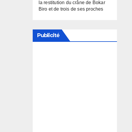
la restitution du crâne de Bokar
Biro et de trois de ses proches
Publicité
Soutenez notre média en
désactivant votre bloqueur de
publicité