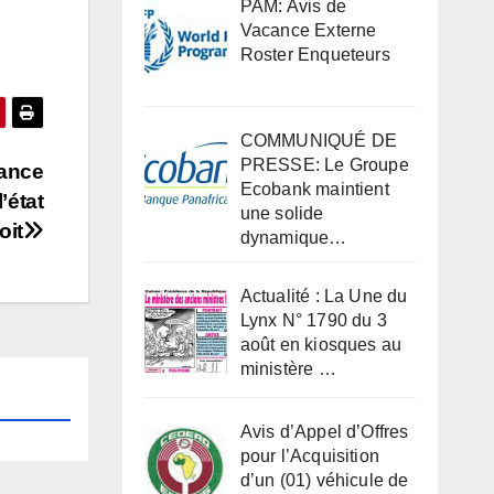
PAM: Avis de
Vacance Externe
Roster Enqueteurs
COMMUNIQUÉ DE
PRESSE: Le Groupe
iance
Ecobank maintient
’état
une solide
oit
dynamique…
Actualité : La Une du
Lynx N° 1790 du 3
août en kiosques au
ministère …
Avis d’Appel d’Offres
pour l’Acquisition
d’un (01) véhicule de