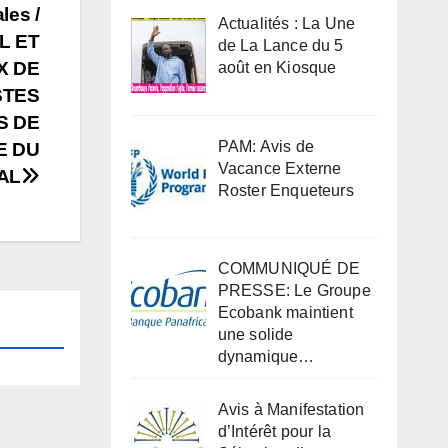
les /
Actualités : La Une
L ET
de La Lance du 5
X DE
août en Kiosque
STES
S DE
PAM: Avis de
E DU
Vacance Externe
AL
Roster Enqueteurs
COMMUNIQUÉ DE
PRESSE: Le Groupe
Ecobank maintient
une solide
dynamique…
Avis à Manifestation
d’Intérêt pour la