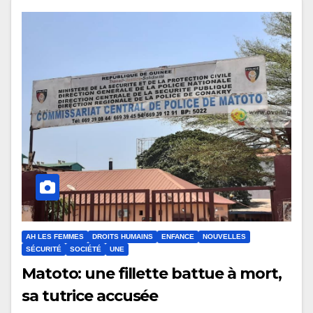
AH LES FEMMES
DROITS HUMAINS
ENFANCE
NOUVELLES
SÉCURITÉ
SOCIÉTÉ
UNE
Matoto: une fillette battue à mort,
sa tutrice accusée