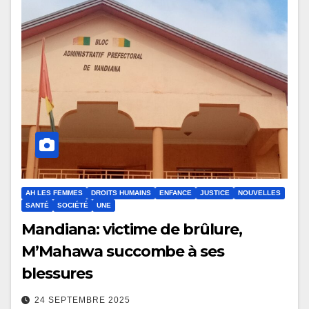
AH LES FEMMES
DROITS HUMAINS
ENFANCE
JUSTICE
NOUVELLES
SANTÉ
SOCIÉTÉ
UNE
Mandiana: victime de brûlure,
M’Mahawa succombe à ses
blessures
24 SEPTEMBRE 2025