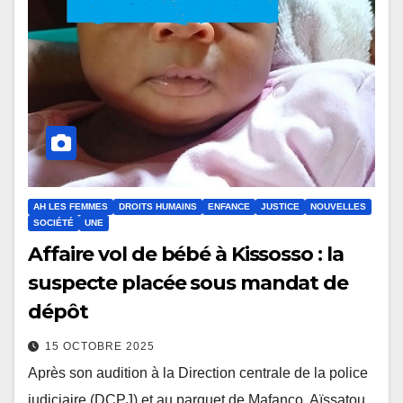
AH LES FEMMES
DROITS HUMAINS
ENFANCE
JUSTICE
NOUVELLES
SOCIÉTÉ
UNE
Affaire vol de bébé à Kissosso : la
suspecte placée sous mandat de
dépôt
15 OCTOBRE 2025
Après son audition à la Direction centrale de la police
judiciaire (DCPJ) et au parquet de Mafanco, Aïssatou