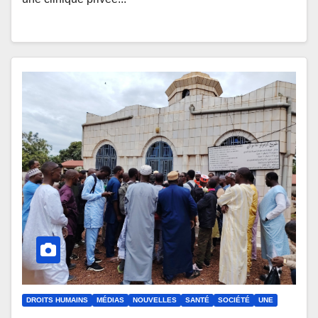
DROITS HUMAINS
MÉDIAS
NOUVELLES
SANTÉ
SOCIÉTÉ
UNE