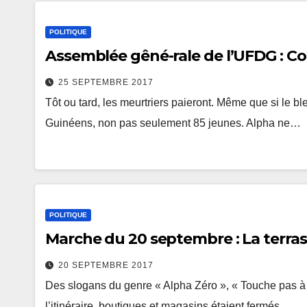
POLITIQUE
Assemblée gêné-rale de l’UFDG : Colè
25 SEPTEMBRE 2017
Tôt ou tard, les meurtriers paieront. Même que si le ble
Guinéens, non pas seulement 85 jeunes. Alpha ne…
POLITIQUE
Marche du 20 septembre : La terra
20 SEPTEMBRE 2017
Des slogans du genre « Alpha Zéro », « Touche pas à
l’itinéraire, boutiques et magasins étaient fermés,…